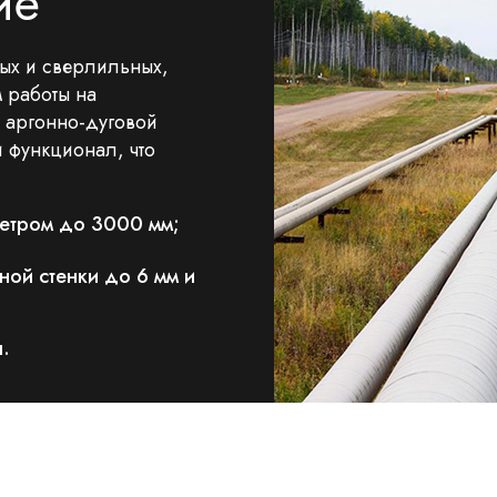
ие
ых и сверлильных,
м работы на
 аргонно-дуговой
и функционал, что
метром до 3000 мм;
ной стенки до 6 мм и
н.