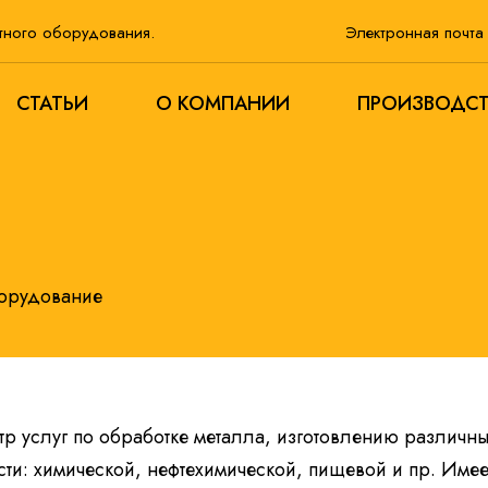
тного оборудования.
Электронная почт
СТАТЬИ
О КОМПАНИИ
ПРОИЗВОДС
борудование
р услуг по обработке металла, изготовлению различных
сти: химической, нефтехимической, пищевой и пр. Им