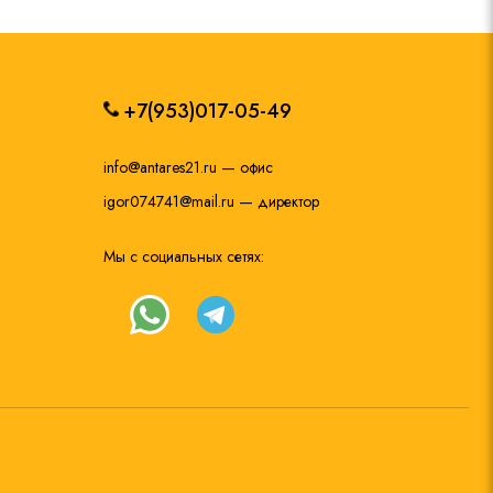
+7(953)017-05-49
info@antares21.ru
— офис
igor074741@mail.ru
— директор
Мы с социальных сетях: