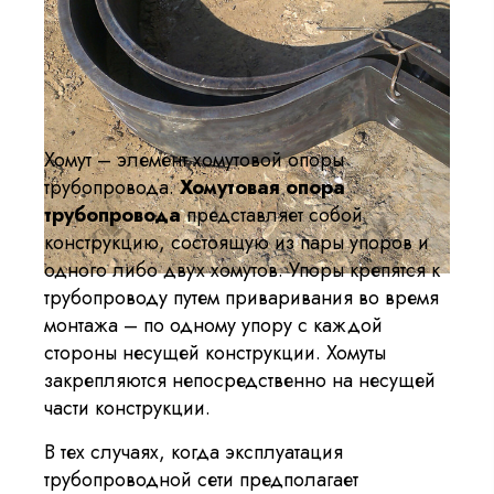
Хомут – элемент хомутовой опоры
трубопровода.
Хомутовая опора
трубопровода
представляет собой
конструкцию, состоящую из пары упоров и
одного либо двух хомутов. Упоры крепятся к
трубопроводу путем приваривания во время
монтажа – по одному упору с каждой
стороны несущей конструкции. Хомуты
закрепляются непосредственно на несущей
части конструкции.
В тех случаях, когда эксплуатация
трубопроводной сети предполагает