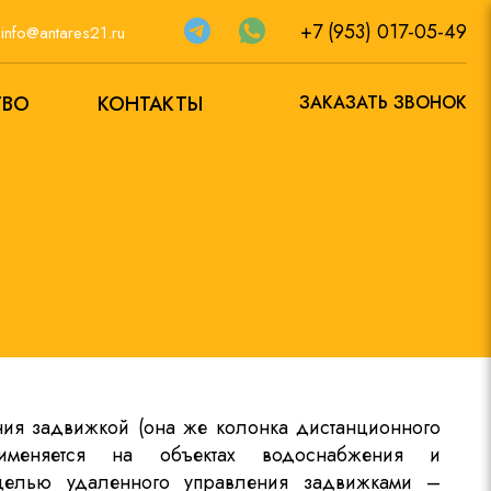
+7 (953) 017-05-49
а
info@antares21.ru
ТВО
КОНТАКТЫ
ЗАКАЗАТЬ ЗВОНОК
ния задвижкой (она же колонка дистанционного
рименяется на объектах водоснабжения и
целью удаленного управления задвижками –