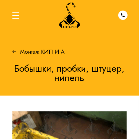
Монтаж КИП И А
Бобышки, пробки, штуцер,
нипель