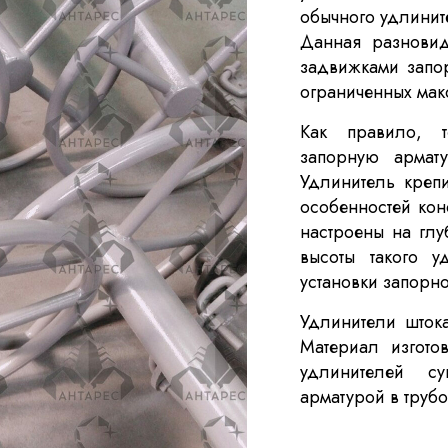
обычного удлинит
Данная разновид
задвижками запо
ограниченных мак
Как правило, т
запорную армату
Удлинитель креп
особенностей кон
настроены на глу
высоты такого 
установки запорн
Удлинители шток
Материал изгото
удлинителей су
арматурой в труб