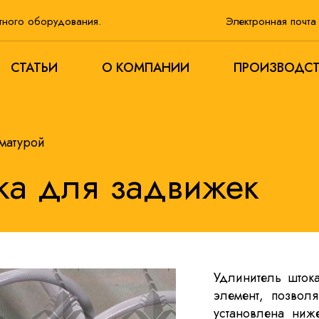
тного оборудования.
Электронная почт
СТАТЬИ
О КОМПАНИИ
ПРОИЗВОДС
матурой
ка для задвижек
Удлинитель шток
элемент, позвол
установлена ниж