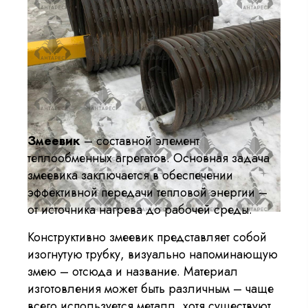
Змеевик
– составной элемент
теплообменных агрегатов. Основная задача
змеевика заключается в обеспечении
эффективной передачи тепловой энергии –
от источника нагрева до рабочей среды.
Конструктивно змеевик представляет собой
изогнутую трубку, визуально напоминающую
змею – отсюда и название. Материал
изготовления может быть различным – чаще
всего используется металл, хотя существуют